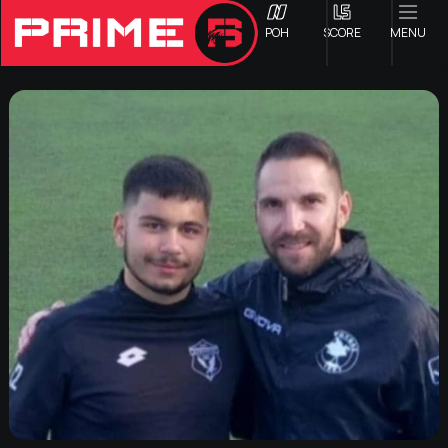
ΡΟΗ
SCORE
MENU
ΟΦΗ
Γ ΕΘΝΙΚΗ
Α1 ΕΠΣΗ
Α2 ΕΠΣΗ
Β1 ΕΠΣΗ
Β2 ΕΠΣΗ