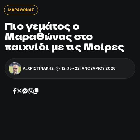
ΠΟΔΟΣΦΑΙΡΟ
ΜΑΡΑΘΩΝΑΣ
Πιο γεμάτος ο
ΑΛΛΑ ΣΠΟΡ
Μαραθώνας στο
παιχνίδι με τις Μοίρες
PRIME ZONE
ΕΠΙΚΑΙΡΟΤΗΤΑ
Α. ΧΡΙΣΤΙΝΆΚΗΣ
12:35 - 22 ΙΑΝΟΥΑΡΊΟΥ 2026
ΠΡΟΓΡΑΜΜΑ
ΒΑΘΜΟΛΟΓΙΕΣ
FOLLOW US