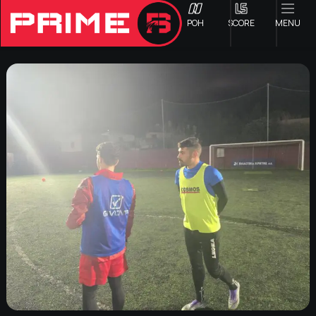
ΡΟΗ
SCORE
MENU
ΟΦΗ
Γ ΕΘΝΙΚΗ
Α1 ΕΠΣΗ
Α2 ΕΠΣΗ
Β1 ΕΠΣΗ
Β2 ΕΠΣΗ