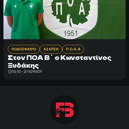
ΠΟΔΟΣΦΑΙΡΟ
Α2 ΕΠΣΗ
Π.Ο.Α. Β
Στον ΠΟΑ Β΄ ο Κωνσταντίνος
Ξυδάκης
10:10 - 27 ΙΟΥΛΊΟΥ