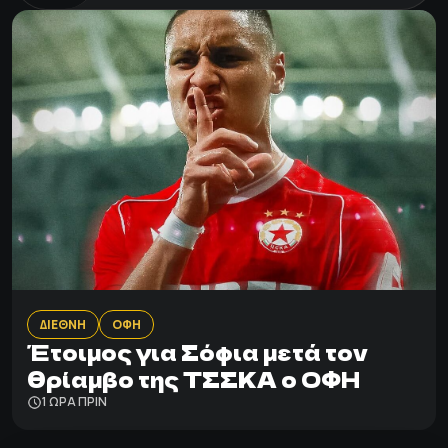
ΔΙΕΘΝΗ
ΟΦΗ
Έτοιμος για Σόφια μετά τον
θρίαμβο της ΤΣΣΚΑ ο ΟΦΗ
1 ΩΡΑ ΠΡΙΝ