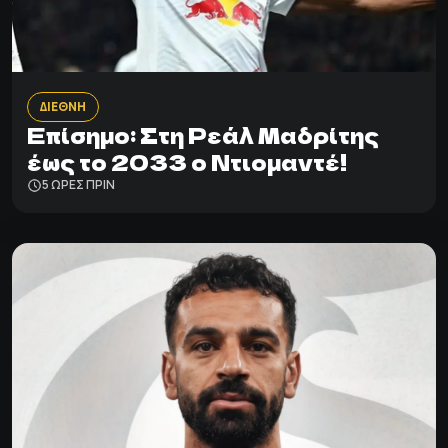
ΔΙΕΘΝΗ
Επίσημο: Στη Ρεάλ Μαδρίτης
έως το 2033 ο Ντιομαντέ!
5 ΩΡΕΣ ΠΡΙΝ