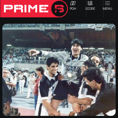
ΡΟΗ
SCORE
MENU
ΟΦΗ
Γ ΕΘΝΙΚΗ
Α1 ΕΠΣΗ
Α2 ΕΠΣΗ
Β1 ΕΠΣΗ
Β2 ΕΠΣΗ