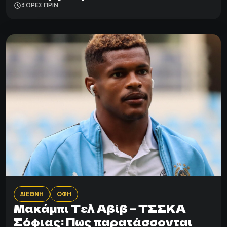
3 ΩΡΕΣ ΠΡΙΝ
ΔΙΕΘΝΗ
ΟΦΗ
Μακάμπι Τελ Αβίβ – ΤΣΣΚΑ
Σόφιας: Πως παρατάσσονται