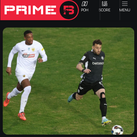
ΡΟΗ
SCORE
MENU
ΟΦΗ
Γ ΕΘΝΙΚΗ
Α1 ΕΠΣΗ
Α2 ΕΠΣΗ
Β1 ΕΠΣΗ
Β2 ΕΠΣΗ