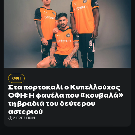
ΟΦΗ
Στα πορτοκαλί ο Κυπελλούχος
ΟΦΗ: Η φανέλα που «κουβαλά»
τη βραδιά του δεύτερου
αστεριού
2 ΩΡΕΣ ΠΡΙΝ