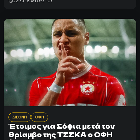
22:30 - 6 ΑΥΓΟΎΣΤΟΥ
ΔΙΕΘΝΗ
ΟΦΗ
Έτοιμος για Σόφια μετά τον
θρίαμβο της ΤΣΣΚΑ ο ΟΦΗ