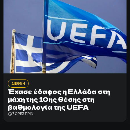
ΔΙΕΘΝΗ
Έχασε έδαφος η Ελλάδα στη
μάχη της 10ης θέσης στη
βαθμολογία της UEFA
7 ΩΡΕΣ ΠΡΙΝ