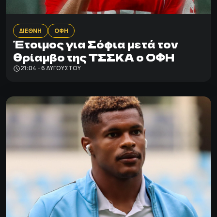
ΔΙΕΘΝΗ
ΟΦΗ
Έτοιμος για Σόφια μετά τον
θρίαμβο της ΤΣΣΚΑ ο ΟΦΗ
21:04 - 6 ΑΥΓΟΎΣΤΟΥ