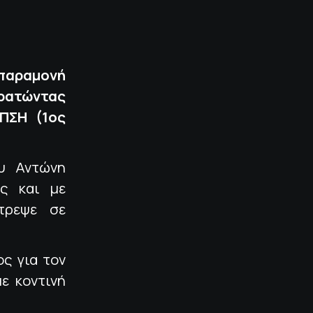
 παραμονή
κρατώντας
ΕΠΣΗ (1ος
υ Αντώνη
ς και με
τρεψε σε
ς για τον
ε κοντινή