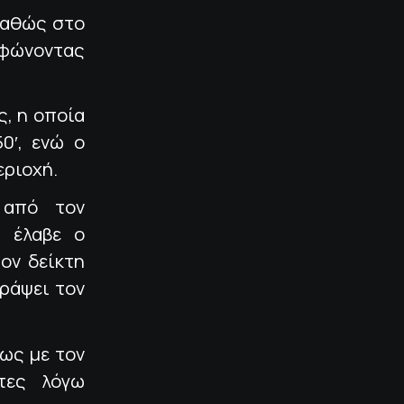
καθώς στο
ορφώνοντας
ς, η οποία
0′, ενώ ο
εριοχή.
 από τον
, έλαβε ο
ον δείκτη
γράψει τον
ίως με τον
τες λόγω