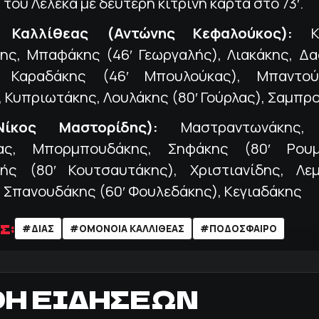
του Λέλεκα με δεύτερη κίτρινη κάρτα στο 73′.
 Καλλίθεας (Αντώνης Κεφαλούκος):
Κτ
ης, Μπαφάκης (46′ Γεωργαλής), Λιακάκης, Δα
, Καραδάκης (46′ Μπουλούκας), Μπαντού
 Κυπριωτάκης, Λουλάκης (80′ Γούρλας), Σαμπρ
ίκος Μαστορίδης):
Μαστραντωνάκης, 
λας, Μπορμπουδάκης, Σηφάκης (80′ Ρουμε
ής (80′ Κουτσαυτάκης), Χριστιανίδης, Λεμ
 Σπανουδάκης (60′ Φουλεδάκης), Κεγιαδάκης
Σ:
#ΔΙΑΣ
#ΟΜΟΝΟΙΑ ΚΑΛΛΙΘΕΑΣ
#ΠΟΔΌΣΦΑΙΡΟ
ΟΗ ΕΙΔΗΣΕΩΝ