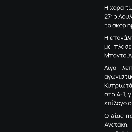
Η χαρά τ
27′ ο Λο
το σκορ η
Η επανάλη
με πλασέ
Μπαντούνα
Λίγα λε
αγωνιστι
Κυπριωτά
στο 4-1, 
επίλογο σ
Ο Δίας πο
Ανετάκη