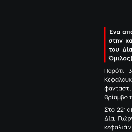
Ένα από
στην κ
του Δί
Όμιλος)
Παρότι 
Κεφαλού
φανταστ
θρίαμβο τ
Στο 22′ 
Δία, Γιώ
κεφαλιά ν