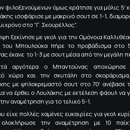
ων φιλοξενούμενων όμως κράτησε για μόλις 5′ 
υλάκης ισοφάρισε
με μακρινό σουτ σε 1-1, διαμ
μιχρόνο στο “Γ. Σκουρέλλος”.
ψη ξεκίνησε με γκολ για την Ομόνοια Καλλιθέα
 του Μπουλούκα πήρε το προβάδισμα στο 5
ς έκανε το 1-3 με σουτ μέσα από την μεγάλη π
πτά αργότερα ο Μπαντούνας αποχώρησε
κό χώρο και την σκυτάλη στο σκοράρισμα
κης με ψηλοκρεμαστό σουτ στο 70′ ανέβασε τ
για να έρθει ο Λουλάκης με εκτέλεση φάουλ να 
την αναμέτρηση για το τελικό 5-1.
υ είχε πολλές χαμένες ευκαιρίες για γκολ κυρ
, ολοκλήρωσε την αναμέτρηση με 10 παίκ