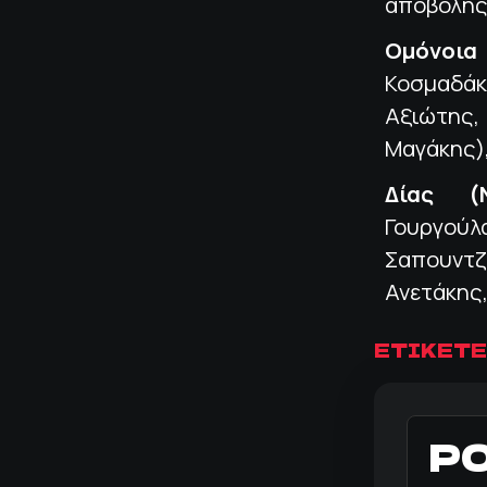
αποβολής 
Ομόνοια
Κοσμαδάκ
Αξιώτης
Μαγάκης),
Δίας (Ν
Γουργού
Σαπουντζ
Ανετάκης,
ΕΤΙΚΕΤΕ
Ρ