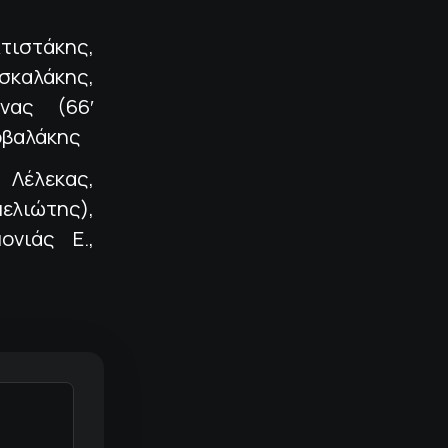
ιστάκης,
σκαλάκης,
νας (66′
οβαλάκης
Λέλεκας,
λιώτης),
ονιάς Ε.,