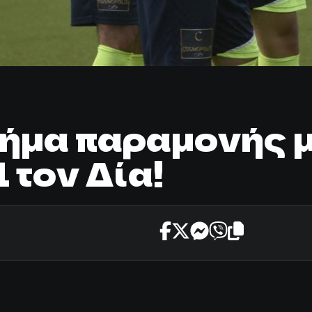
ήμα παραμονής μ
 τον Δία!