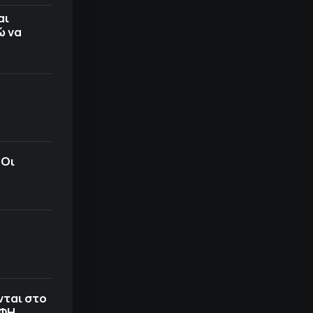
αι
ώ να
 Οι
νται στο
ΟΦΗ