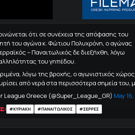
οινώνεται ότι σε συνέχεια της απόφασης του
τητή του αγώνα κ. Φώτιου Πολυχρόνη, ο αγώνας
ερραϊκός – Παναιτωλικός δε διεξήχθη, λόγω
αλληλότητας του γηπέδου.
ριμένα, λόγω της βροχής, ο αγωνιστικός χώρος
ρίσει από νερά στα περισσότερα σημεία του, 
er League Greece (@Super_League_GR)
May 16,
Σ:
#ΚΥΡΙΑΚΗ
#ΠΑΝΑΙΤΩΛΙΚΟΣ
#ΣΕΡΡΕΣ