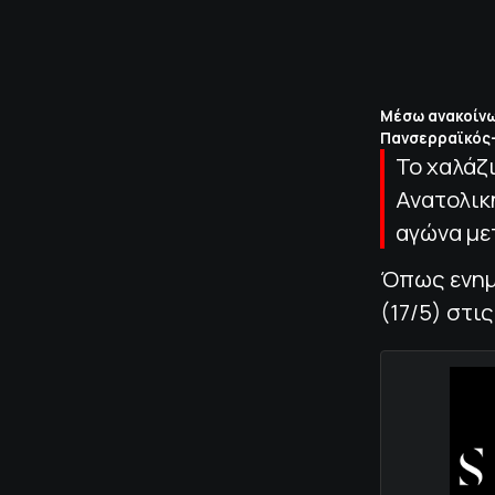
Μέσω ανακοίνω
Πανσερραϊκός-
Το χαλάζ
Ανατολικ
αγώνα με
Όπως ενημέ
(17/5) στις