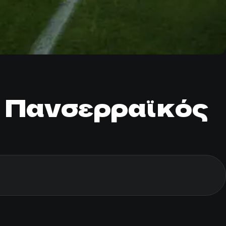
το Πανσερραϊκός