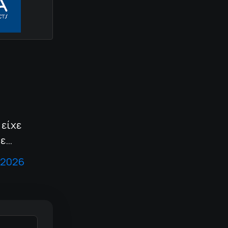
 είχε
με…
 2026