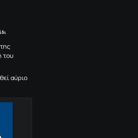
ίδι
 της
ή του
θεί αύριο