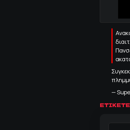
Ανακ
διαι
Πανσ
ακατ
Συγκεκ
πλημμυ
— Sup
ΕΤΙΚΕΤΕ