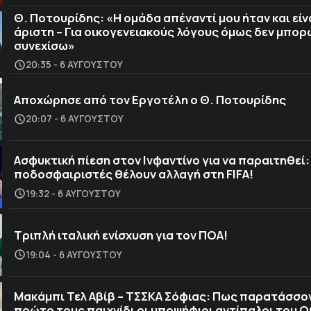
Θ. Ποτουρίδης: «Η ομάδα απέναντί μου ήταν και είν
άριστη – Για οικογενειακούς λόγους όμως δεν μπορ
συνεχίσω»
20:35 - 6 ΑΥΓΟΎΣΤΟΥ
Αποχώρησε από τον Εργοτέλη ο Θ. Ποτουρίδης
20:07 - 6 ΑΥΓΟΎΣΤΟΥ
Ασφυκτική πίεση στον Ινφαντίνο για να παραιτηθεί:
ποδοσφαιριστές θέλουν αλλαγή στη FIFA!
19:32 - 6 ΑΥΓΟΎΣΤΟΥ
Τριπλή ιταλική ενίσχυση για τον ΠΟΑ!
19:04 - 6 ΑΥΓΟΎΣΤΟΥ
Μακάμπι Τελ Αβίβ – ΤΣΣΚΑ Σόφιας: Πως παρατάσσο
πρώτο τους παιχνίδι οι υποψήφιοι αντίπαλοι του 