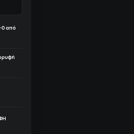
-0 από
κορυφή
ΟΦΗ