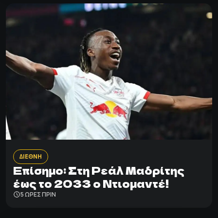
ΔΙΕΘΝΗ
Επίσημο: Στη Ρεάλ Μαδρίτης
έως το 2033 ο Ντιομαντέ!
5 ΩΡΕΣ ΠΡΙΝ