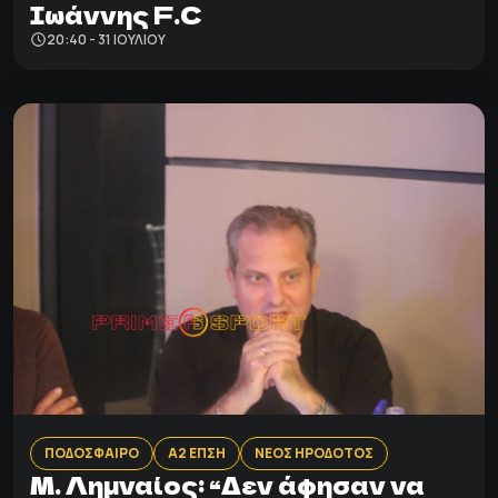
Ιωάννης F.C
20:40 - 31 ΙΟΥΛΊΟΥ
ΠΟΔΟΣΦΑΙΡΟ
Α2 ΕΠΣΗ
ΝΕΟΣ ΗΡΟΔΟΤΟΣ
Μ. Λημναίος: “Δεν άφησαν να