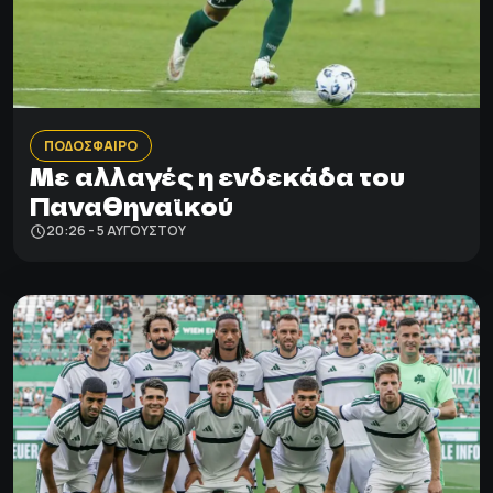
ΠΟΔΟΣΦΑΙΡΟ
Με αλλαγές η ενδεκάδα του
Παναθηναϊκού
20:26 - 5 ΑΥΓΟΎΣΤΟΥ