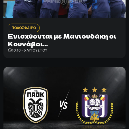
ΠΟΔΟΣΦΑΙΡΟ
Ενισχύονται με Μανιουδάκη οι
Κουνάβοι…
10:10 - 6 ΑΥΓΟΎΣΤΟΥ