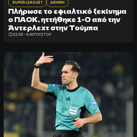
SUPER LEAGUE 1
ΔΙΕΘΝΗ
Πλήρωσε το εφιαλτικό ξεκίνημα
ο ΠΑΟΚ, ηττήθηκε 1-0 από την
Άντερλεχτ στην Τούμπα
22:55 - 6 ΑΥΓΟΎΣΤΟΥ