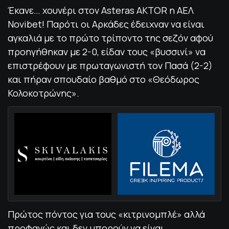
Έκανε… χουνέρι στον Asteras AKTOR η ΑΕΛ
Novibet! Παρότι οι Αρκάδες έδειχναν να είναι
ΠΟΛΙΤΙΚΗ ΑΠΟΡΡΗΤΟΥ
αγκαλιά με το πρώτο τρίποντο της σεζόν αφού
© 2022-2025 PRIMESPORT.GR
προηγήθηκαν με 2-0, είδαν τους «βυσσινί» να
επιστρέφουν με πρωταγωνιστή τον Πασά (2-2)
και πήραν σπουδαίο βαθμό στο «Θεόδωρος
Κολοκοτρώνης».
Πρώτος πόντος για τους «κιτρινομπλέ» αλλά
προφανώς και δεν μπορούν να είναι