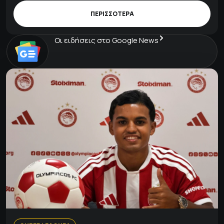
ΠΕΡΙΣΣΟΤΕΡΑ
Οι ειδήσεις στο Google News