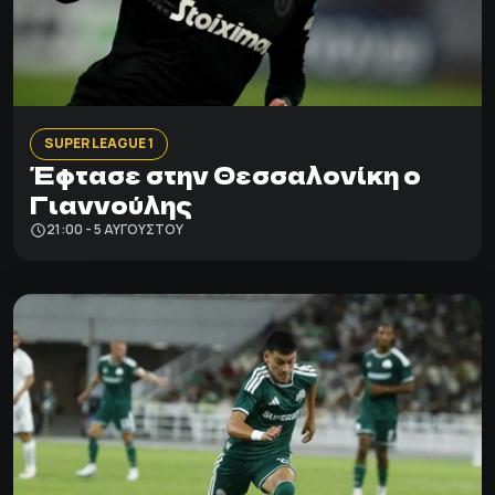
SUPER LEAGUE 1
Έφτασε στην Θεσσαλονίκη ο
Γιαννούλης
21:00 - 5 ΑΥΓΟΎΣΤΟΥ