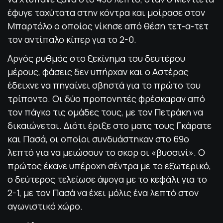
έφυγε ταχύτατα στην κόντρα και μοίρασε στον
Μπαρτόλο ο οποίος νίκησε από θέση τετ-α-τετ
τον αντίπαλο κίπερ για το 2-0.
Αργός ρυθμός στο ξεκίνημα του δευτέρου
μέρους, φάσεις δεν υπήρχαν και ο Αστέρας
έδειχνε να πηγαίνει σβηστά για το πρώτο του
τρίποντο. Οι δύο προπονητές φρέσκαραν από
τον πάγκο τις ομάδες τους, με τον Πετράκη να
δικαιώνεται. Διότι έριξε στο ματς τους Γκάρατε
και Πασά, οι οποίοι συνδυάστηκαν στο 69ο
λεπτό για να μειώσουν το σκορ οι «βυσσινί». Ο
πρώτος έκανε υπέροχη σέντρα με το εξωτερικό,
ο δεύτερος τελείωσε άψογα με το κεφάλι για το
2-1, με τον Πασά να έχει μόλις ένα λεπτό στον
αγωνιστικό χώρο.