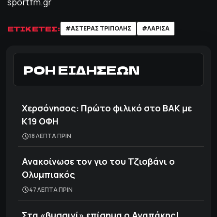
sportfm.gr
ΕΤΙΚΕΤΕΣ:
#ΑΣΤΕΡΑΣ ΤΡΙΠΟΛΗΣ
#ΛΑΡΙΣΑ
ΡΟΗ ΕΙΔΗΣΕΩΝ
Χερσόνησος: Πρώτο φιλικό στο ΒΑΚ με
Κ19 ΟΦΗ
18 ΛΕΠΤΑ ΠΡΙΝ
Ανακοίνωσε τον γιο του Τζιοβάνι ο
Ολυμπιακός
47 ΛΕΠΤΑ ΠΡΙΝ
Στα «βυσσινί» επίσημα ο Αγαπάκης!