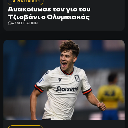
SUPER LEAGUE 1
Ανακοίνωσε τον γιο του
Τζιοβάνι ο Ολυμπιακός
47 ΛΕΠΤΑ ΠΡΙΝ