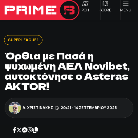
ΡΟΗ
SCORE
MENU
SUPER LEAGUE 1
ΟΦΗ
Όρθια με Πασά η
ψυχωμένη ΑΕΛ Novibet,
Γ ΕΘΝΙΚΗ
αυτοκτόνησε ο Asteras
Α1 ΕΠΣΗ
AKTOR!
Α2 ΕΠΣΗ
Α. ΧΡΙΣΤΙΝΆΚΗΣ
20:21 - 14 ΣΕΠΤΕΜΒΡΊΟΥ 2025
Β1 ΕΠΣΗ
Β2 ΕΠΣΗ