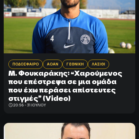
ΠΟΔΟΣΦΑΙΡΟ
ΑΟΑΝ
Γ ΕΘΝΙΚΗ
ΛΑΣΙΘΙ
M. Φουκαράκης: “Xαρούμενος
που επέστρεψα σε μια ομάδα
που έχω περάσει απίστευτες
στιγμές” (Video)
20:56 - 31 ΙΟΥΛΊΟΥ