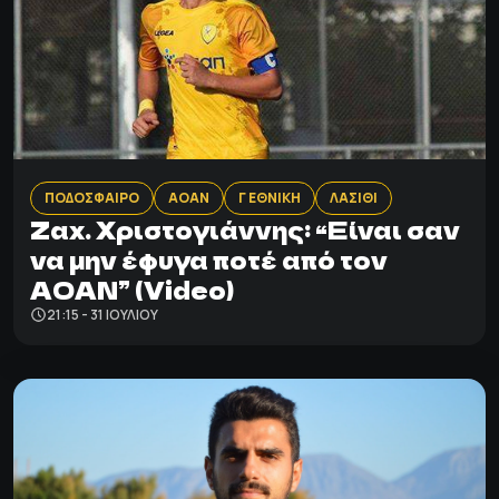
ΠΟΔΟΣΦΑΙΡΟ
ΑΟΑΝ
Γ ΕΘΝΙΚΗ
ΛΑΣΙΘΙ
Zαχ. Χριστογιάννης: “Eίναι σαν
να μην έφυγα ποτέ από τον
ΑΟΑΝ” (Video)
21:15 - 31 ΙΟΥΛΊΟΥ