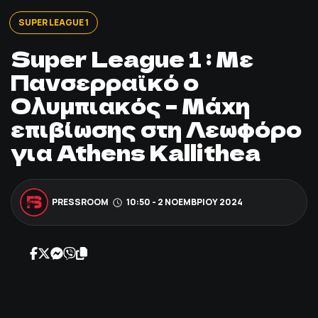
ΠΟΔΟΣΦΑΙΡΟ
SUPER LEAGUE 1
Super League 1 : Με
ΑΛΛΑ ΣΠΟΡ
Πανσερραϊκό ο
Ολυμπιακός – Μάχη
PRIME ZONE
επιβίωσης στη Λεωφόρο
ΕΠΙΚΑΙΡΟΤΗΤΑ
για Athens Kallithea
ΠΡΟΓΡΑΜΜΑ
PRESSROOM
10:50 - 2 ΝΟΕΜΒΡΊΟΥ 2024
ΒΑΘΜΟΛΟΓΙΕΣ
FOLLOW US