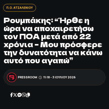
ΠΟΔΟΣΦΑΙΡΟ
Π.Ο. ΑΤΣΑΛΕΝΙΟΥ
Ρουμπάκης: “Ήρθε η
ΑΛΛΑ ΣΠΟΡ
ώρα να αποχαιρετήσω
τον ΠΟΑ μετά από 22
PRIME ZONE
χρόνια – Μου πρόσφερε
ΕΠΙΚΑΙΡΟΤΗΤΑ
την δυνατότητα να κάνω
αυτό που αγαπώ”
ΠΡΟΓΡΑΜΜΑ
ΒΑΘΜΟΛΟΓΙΕΣ
PRESSROOM
11:18 - 3 ΙΟΥΛΊΟΥ 2026
FOLLOW US