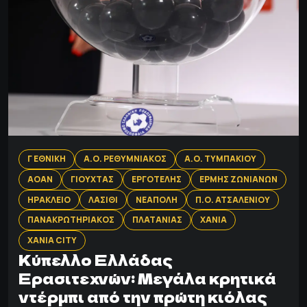
Γ ΕΘΝΙΚΗ
Α.Ο. ΡΕΘΥΜΝΙΑΚΟΣ
Α.Ο. ΤΥΜΠΑΚΙΟΥ
ΑΟΑΝ
ΓΙΟΥΧΤΑΣ
ΕΡΓΟΤΕΛΗΣ
ΕΡΜΗΣ ΖΩΝΙΑΝΩΝ
ΗΡΑΚΛΕΙΟ
ΛΑΣΙΘΙ
ΝΕΑΠΟΛΗ
Π.Ο. ΑΤΣΑΛΕΝΙΟΥ
ΠΑΝΑΚΡΩΤΗΡΙΑΚΟΣ
ΠΛΑΤΑΝΙΑΣ
ΧΑΝΙΑ
ΧΑΝΙΑ CITY
Κύπελλο Ελλάδας
Ερασιτεχνών: Μεγάλα κρητικά
ντέρμπι από την πρώτη κιόλας