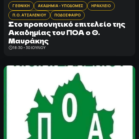
Γ ΕΘΝΙΚΗ
ΑΚΑΔΗΜΙΑ - ΥΠΟΔΟΜΕΣ
ΗΡΑΚΛΕΙΟ
Π.Ο. ΑΤΣΑΛΕΝΙΟΥ
ΠΟΔΟΣΦΑΙΡΟ
Στο προπονητικό επιτελείο της
Ακαδημίας του ΠΟΑ ο Θ.
Μαυράκης
18:30 - 30 ΙΟΥΛΊΟΥ