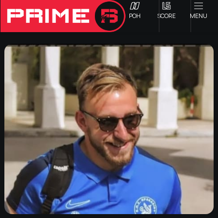
ΡΟΗ
SCORE
MENU
ΟΦΗ
Γ ΕΘΝΙΚΗ
Α1 ΕΠΣΗ
Α2 ΕΠΣΗ
Β1 ΕΠΣΗ
Β2 ΕΠΣΗ