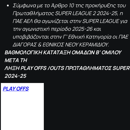
Σύμφωνα με το Άρθρο 10 της προκήρυξης του
Πρωταθλήματος SUPER LEAGUE 2 2024-25, η
ΠΑΕ ΑΕΛ θα αγωνίζεται στην SUPER LEAGUE για
την αγωνιστική περίοδο 2025-26 και
υποβιβάζονται στην Γ’ Εθνική Κατηγορία οι ΠΑΕ
ΔΙΑΓΟΡΑΣ & ΕΘΝΙΚΟΣ ΝΕΟΥ ΚΕΡΑΜΙΔΙΟΥ.
ΒΑΘΜΟΛΟΓΙΚΗ ΚΑΤΑΤΑΞΗ ΟΜΑΔΩΝ Β’ ΟΜΙΛΟΥ
ΜΕΤΑ ΤΗ
ΛΗΞΗ
PLAY
OFFS
/
OUTS
ΠΡΩΤΑΘΛΗΜΑΤΟΣ
SUPER
2024-25
PLAY OFFS
1. ΚΗΦΙΣΙΑ
4
3
2.
ΚΑΛΑΜΑΤΑ
4
1
3.
ΠΑΝΙΩΝΙΟΣ
3
0
4.
ΑΙΓΑΛΕΩ
15
5.
ΗΛΙΟΥΠΟΛΗ
13