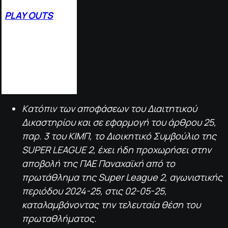
PLAY OUTS
1.
ΧΑΝΙΑ
23
2.
ΠΑΝΑΡΓΕΙΑΚΟΣ
1
9
3.
ASTERAS AKTOR B’
1
8
4.
Α.Ε.Κ Β’
16
5.
ΠΑΝΑΧΑΪΚΗ
06
Kατόπιν των αποφάσεων του Διαιτητικού
Δικαστηρίου και σε εφαρμογή του άρθρου 25,
παρ. 3 του ΚΙΜΠ, το Διοικητικό Συμβούλιο της
SUPER LEAGUE 2, έχει ήδη προχωρήσει στην
αποβολή της ΠΑΕ Παναχαϊκή από το
πρωτάθλημα της Super League 2, αγωνιστικής
περιόδου 2024-25, στις 02-05-25,
καταλαμβάνοντας την τελευταία θέση του
πρωταθλήματος.