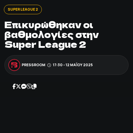
ΠΟΔΟΣΦΑΙΡΟ
SUPER LEAGUE 2
Επικυρώθηκαν οι
ΑΛΛΑ ΣΠΟΡ
βαθμολογίες στην
Super League 2
PRIME ZONE
ΕΠΙΚΑΙΡΟΤΗΤΑ
PRESSROOM
17:30 - 12 ΜΑΪ́ΟΥ 2025
ΠΡΟΓΡΑΜΜΑ
ΒΑΘΜΟΛΟΓΙΕΣ
FOLLOW US