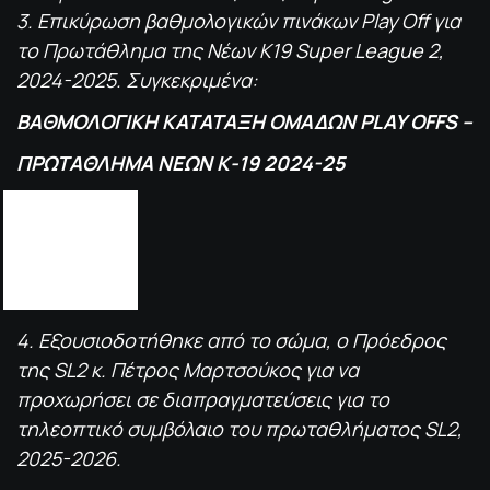
3. Επικύρωση βαθμολογικών πινάκων Play Off για
το Πρωτάθλημα της Νέων Κ19 Super League 2,
2024-2025. Συγκεκριμένα:
ΒΑΘΜΟΛΟΓΙΚΗ ΚΑΤΑΤΑΞΗ ΟΜΑΔΩΝ PLAY OFFS –
ΠΡΩΤΑΘΛΗΜΑ ΝΕΩΝ Κ-19 2024-25
1. Α.Ε.Λ
12
2. ΑΙΓΑΛΕΩ
11
3. Π.Ο.Τ ΗΡΑΚΛΗΣ
6
4. ΠΑΝΙΩΝΙΟΣ
5
4. Εξουσιοδοτήθηκε από το σώμα, ο Πρόεδρος
της SL2 κ. Πέτρος Μαρτσούκος για να
προχωρήσει σε διαπραγματεύσεις για το
τηλεοπτικό συμβόλαιο του πρωταθλήματος SL2,
2025-2026.