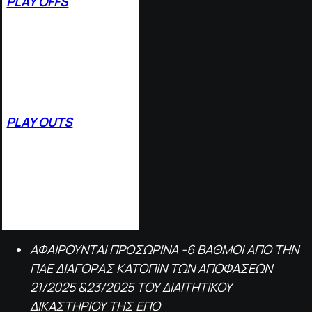
PLAY OFFS
1.
Α.Ε.Λ.
4
2
2. ΠΟΤ ΗΡΑΚΛΗΣ
36
3. ΠΑΣ ΓΙΑΝΝΙΝΑ
25
4. ΜΑΚΕΔΟΝΙΚΟΣ
18
5. ΚΑΜΠΑΝΙΑΚΟΣ
18
PLAY OUTS
1.
ΠΑΟΚ Β’
2
3
2.
NIKH BO
ΛΟΥ
22
3. ΚΑΒΑΛΑ
22
4. ΔΙΑΓΟΡΑΣ
1
3*
5. ΕΘΝΙΚΟΣ ΝΕΟΥ ΚΕΡΑΜΙΔΙΟΥ
05
ΑΦΑΙΡΟΥΝΤΑΙ ΠΡΟΣΩΡΙΝΑ -6 ΒΑΘΜΟΙ ΑΠΟ ΤΗΝ
ΠΑΕ ΔΙΑΓΟΡΑΣ ΚΑΤΟΠΙΝ ΤΩΝ ΑΠΟΦΑΣΕΩΝ
21/2025 &23/2025 ΤΟΥ ΔΙΑΙΤΗΤΙΚΟΥ
ΔΙΚΑΣΤΗΡΙΟΥ ΤΗΣ ΕΠΟ