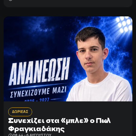
ΔΩΡΙΕΑΣ
Συνεχίζει στα «μπλε» ο Πωλ
Φραγκιαδάκης
08:44 - 6 ΑΥΓΟΎΣΤΟΥ