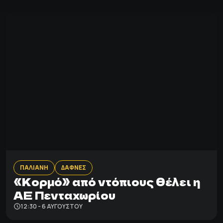
ΠΑΛΙΑΝΗ
ΔΑΦΝΕΣ
«Κορμό» από ντόπιους θέλει η
ΑΕ Πενταχωρίου
12:30 - 6 ΑΥΓΟΎΣΤΟΥ