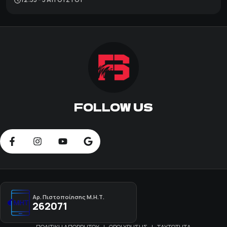
FOLLOW US
Αρ. Πιστοποίησης Μ.Η.Τ.
262071