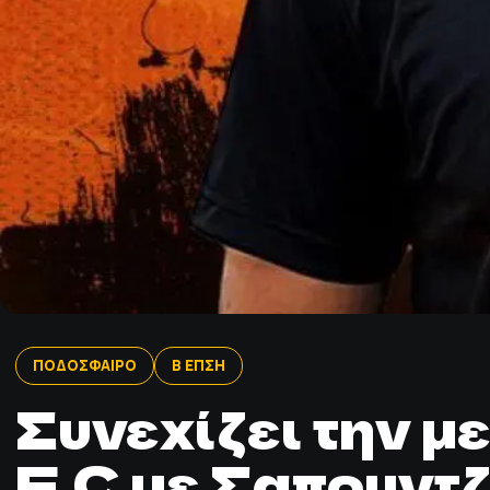
ΠΟΔΟΣΦΑΙΡΟ
Β ΕΠΣΗ
Συνεχίζει την μ
F.C με Σαπουντ