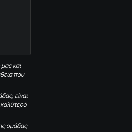
 μας και
άθεια που
δας, είναι
ν καλύτερό
της ομάδας