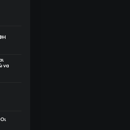
ΟΦΗ
αι
ώ να
 Οι