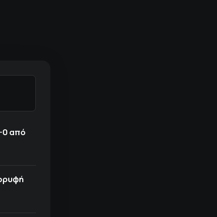
-0 από
κορυφή