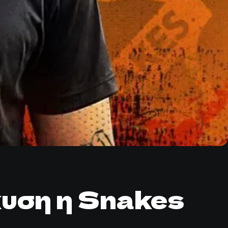
χυση η Snakes