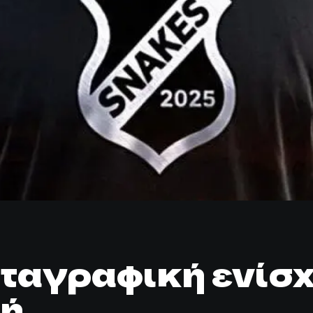
εταγραφική ενίσ
ζή