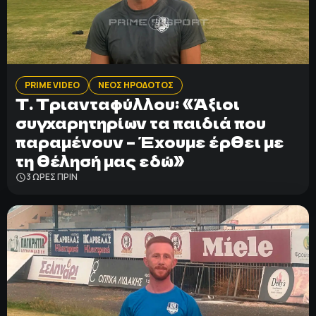
PRIME VIDEO
ΝΕΟΣ ΗΡΟΔΟΤΟΣ
T. Tριανταφύλλου: «Άξιοι
συγχαρητηρίων τα παιδιά που
παραμένουν – Έχουμε έρθει με
τη θέλησή μας εδώ»
3 ΩΡΕΣ ΠΡΙΝ