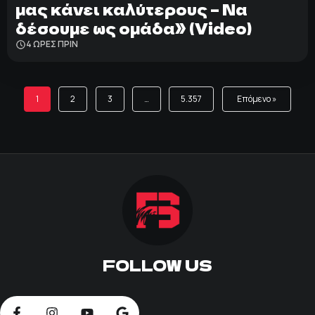
μας κάνει καλύτερους – Να
δέσουμε ως ομάδα» (Video)
4 ΩΡΕΣ ΠΡΙΝ
1
2
3
…
5.357
Επόμενο »
FOLLOW US