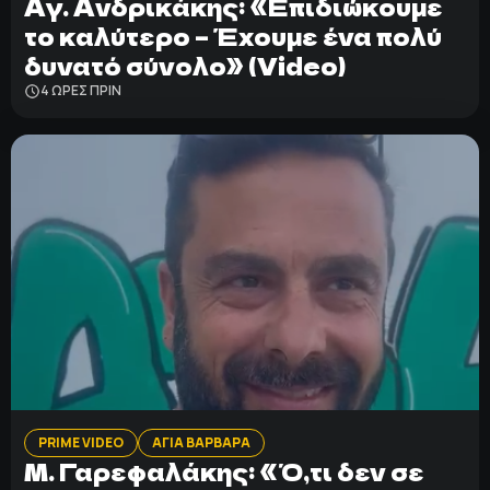
Αγ. Ανδρικάκης: «Επιδιώκουμε
το καλύτερο – Έχουμε ένα πολύ
δυνατό σύνολο» (Video)
4 ΩΡΕΣ ΠΡΙΝ
PRIME VIDEO
ΑΓΙΑ ΒΑΡΒΑΡΑ
Μ. Γαρεφαλάκης: «Ό,τι δεν σε