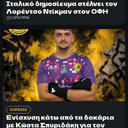
Ιταλικό δημοσίευμα στέλνει τον
Λορέντσο Ντίκμαν στον ΟΦΗ
1 ΩΡΑ ΠΡΙΝ
ΚΟΡΑΚΑΣ
Ενίσχυση κάτω από τα δοκάρια
με Κώστα Σπυριδάκη για τον