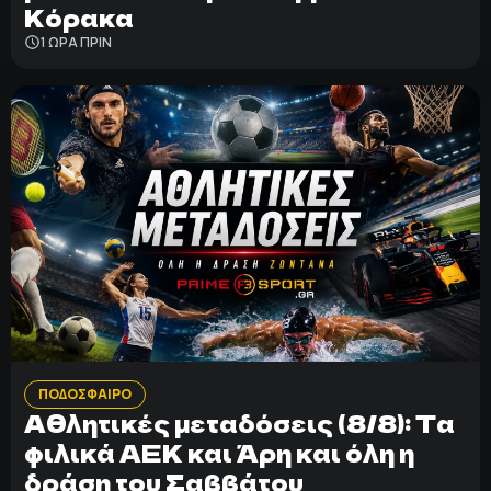
Κόρακα
1 ΩΡΑ ΠΡΙΝ
ΠΟΔΟΣΦΑΙΡΟ
Αθλητικές μεταδόσεις (8/8): Τα
φιλικά ΑΕΚ και Άρη και όλη η
δράση του Σαββάτου