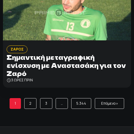
ΖΑΡΟΣ
Σημαντική μεταγραφική
ενίσχυση με Αναστασάκη για τον
Ζαρό
3 ΩΡΕΣ ΠΡΙΝ
1
2
3
…
5.344
Επόμενο »