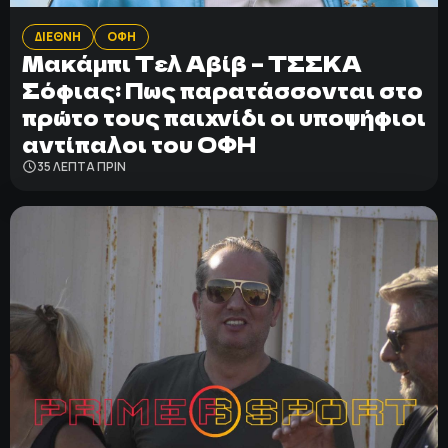
ΔΙΕΘΝΗ
ΟΦΗ
Μακάμπι Τελ Αβίβ – ΤΣΣΚΑ
Σόφιας: Πως παρατάσσονται στο
πρώτο τους παιχνίδι οι υποψήφιοι
αντίπαλοι του ΟΦΗ
35 ΛΕΠΤΑ ΠΡΙΝ