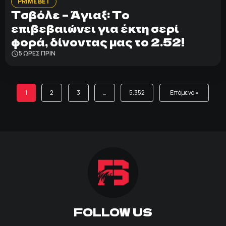
PRIME BET
Τσβόλε – Άγιαξ: Το
επιβεβαιώνει για έκτη σερί
φορά, δίνοντας μας το 2.52!
5 ΩΡΕΣ ΠΡΙΝ
1
2
3
…
5.352
Επόμενο »
FOLLOW US