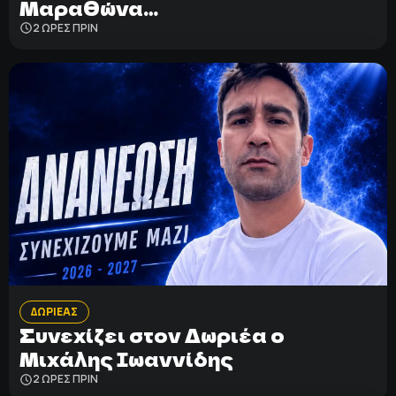
Μαραθώνα…
2 ΩΡΕΣ ΠΡΙΝ
ΔΩΡΙΕΑΣ
Συνεχίζει στον Δωριέα ο
Μιχάλης Ιωαννίδης
2 ΩΡΕΣ ΠΡΙΝ