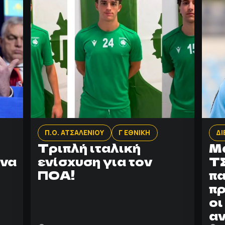
Π.Ο. ΑΤΣΑΛΕΝΙΟΥ
Γ ΕΘΝΙΚΗ
ΔΙ
Τριπλή ιταλική
Μα
 να
ενίσχυση για τον
Τ
ΠΟΑ!
πα
πρ
οι
αν