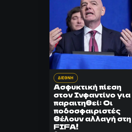
ΔΙΕΘΝΗ
Ασφυκτική πίεση
στον Ινφαντίνο για
παραιτηθεί: Οι
ποδοσφαιριστές
θέλουν αλλαγή στη
FIFA!