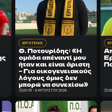
ΕΡΓΟΤΕΛΗΣ
Ε
Θ. Ποτουρίδης: «Η
Απ
ης
ομάδα απέναντί μου
Ερ
ήταν και είναι άριστη
Π
– Για οικογενειακούς
λόγους όμως δεν
μπορώ να συνεχίσω»
20:35 - 6 ΑΥΓΟΎΣΤΟΥ 2026
20