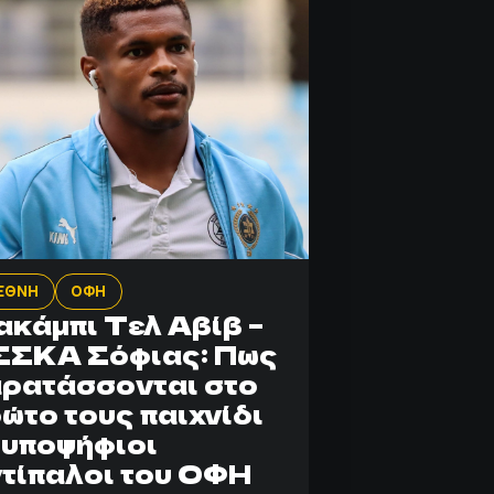
ΕΘΝΗ
ΟΦΗ
κάμπι Τελ Αβίβ –
ΣΣΚΑ Σόφιας: Πως
ρατάσσονται στο
ώτο τους παιχνίδι
 υποψήφιοι
τίπαλοι του ΟΦΗ