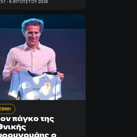
:57 - 6 ΑΥΓΟΎΣΤΟΥ 2026
ΕΘΝΗ
ον πάγκο της
θνικής
υρουγουάης ο