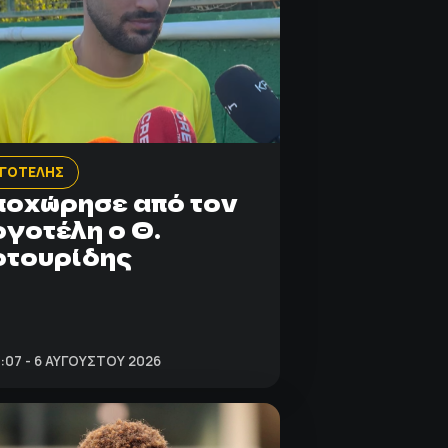
ΡΓΟΤΕΛΗΣ
οχώρησε από τον
γοτέλη ο Θ.
οτουρίδης
:07 - 6 ΑΥΓΟΎΣΤΟΥ 2026