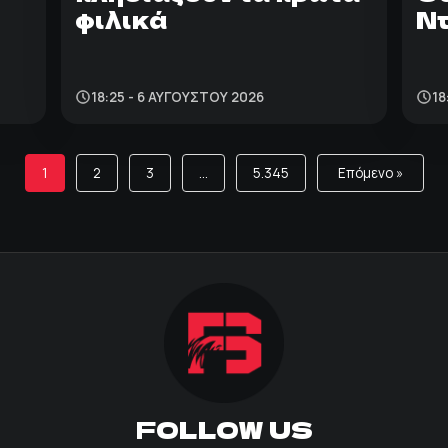
φιλικά
Ντ
18:25 - 6 ΑΥΓΟΎΣΤΟΥ 2026
18
1
2
3
…
5.345
Επόμενο »
FOLLOW US