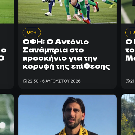
ΟΦΗ
Π.
ΟΦΗ: Ο Αντόνιο
Ο 
 ο
Σανάμπρια στο
το
0
προσκήνιο για την
Μ
κορυφή της επίθεσης
22:30 - 6 ΑΥΓΟΎΣΤΟΥ 2026
21