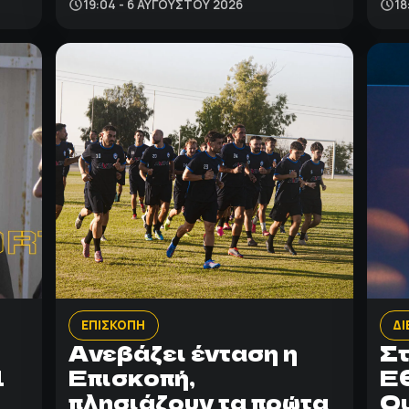
19:04 - 6 ΑΥΓΟΎΣΤΟΥ 2026
18
ΕΠΙΣΚΟΠΗ
ΔΙ
Ανεβάζει ένταση η
Στ
1
Επισκοπή,
Ε
πλησιάζουν τα πρώτα
Ο