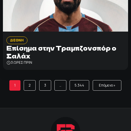
ΔΙΕΘΝΗ
Επίσημα στην Τραμπζονσπόρ o
Σαλάχ
3 ΩΡΕΣ ΠΡΙΝ
1
2
3
…
5.344
Επόμενο »