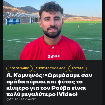
ΠΟΔΟΣΦΑΙΡΟ
Α1 ΕΠΣΗ GT KOSMOS
ΡΟΥΒΑΣ
A. Kομνηνός: “Ωριμάσαμε σαν
ομάδα πέρυσι και φέτος το
κίνητρο για τον Ρούβα είναι
πολύ μεγαλύτερο (Video)
20:20 - 28 ΙΟΥΛΊΟΥ