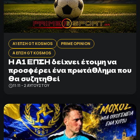
Α1 ΕΠΣΗ GT KOSMOS
PRIME OPINION
Α ΕΠΣΗ GT KOSMOS
Η Α1 ΕΠΣΗ δείχνει έτοιμη να
προσφέρει ένα πρωτάθλημα που
θα συζητηθεί
11:11 - 2 ΑΥΓΟΎΣΤΟΥ