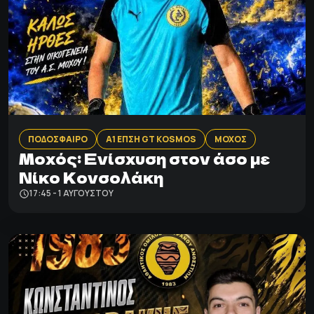
ΠΟΔΟΣΦΑΙΡΟ
Α1 ΕΠΣΗ GT KOSMOS
ΜΟΧΟΣ
Μοχός: Ενίσχυση στον άσο με
Νίκο Κονσολάκη
17:45 - 1 ΑΥΓΟΎΣΤΟΥ