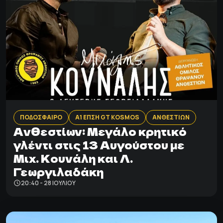
ΠΟΔΟΣΦΑΙΡΟ
Α1 ΕΠΣΗ GT KOSMOS
ΑΝΘΕΣΤΙΩΝ
Ανθεστίων: Mεγάλο κρητικό
γλέντι στις 13 Αυγούστου με
Μιχ. Κουνάλη και Λ.
Γεωργιλαδάκη
20:40 - 28 ΙΟΥΛΊΟΥ