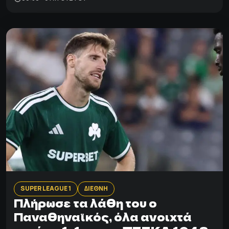
SUPER LEAGUE 1
ΔΙΕΘΝΗ
Πλήρωσε τα λάθη του ο
Παναθηναϊκός, όλα ανοιχτά