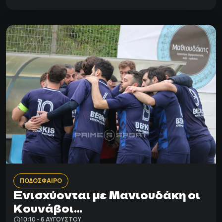
ΠΟΔΟΣΦΑΙΡΟ
Ενισχύονται με Μανιουδάκη οι
Κουνάβοι…
10:10 - 6 ΑΥΓΟΎΣΤΟΥ