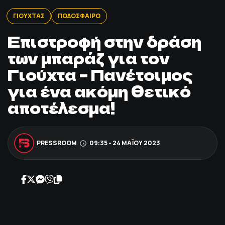
ΠΟΔΟΣΦΑΙΡΟ
ΓΙΟΥΧΤΑΣ
ΠΟΔΟΣΦΑΙΡΟ
Επιστροφή στην δράση
ΑΛΛΑ ΣΠΟΡ
των μπαράζ για τον
Γιούχτα – Πανέτοιμος
PRIME ZONE
για ένα ακόμη θετικό
ΕΠΙΚΑΙΡΟΤΗΤΑ
αποτέλεσμα!
ΠΡΟΓΡΑΜΜΑ
PRESSROOM
09:35 - 24 ΜΑΪ́ΟΥ 2023
ΒΑΘΜΟΛΟΓΙΕΣ
FOLLOW US