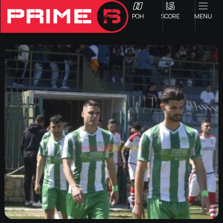
ΡΟΗ
SCORE
MENU
ΟΦΗ
Γ ΕΘΝΙΚΗ
Α1 ΕΠΣΗ
Α2 ΕΠΣΗ
Β1 ΕΠΣΗ
Β2 ΕΠΣΗ