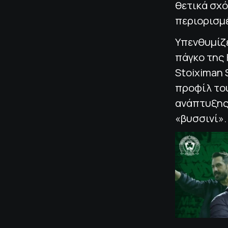
θετικά σχό
περιορισμ
Υπενθυμίζε
πάγκο της 
Stoiximan 
προφίλ του
ανάπτυξης,
«βυσσινί».