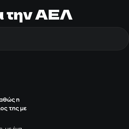
α την ΑΕΛ
καθώς η
ος της με
, με ένα