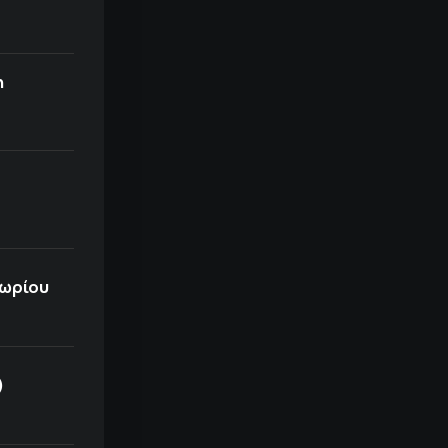
η
χωρίου
)