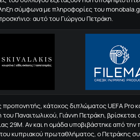
ληξη σύμφωνα με πληροφορίες του monobala.gr
προσκήνιο: αυτό του Γιώργου Πετράκη.
 προπονητής, κάτοχος διπλώματος UEFA Pro κα
του Παναιτωλικού, Γιάννη Πετράκη, βρίσκεται 
ας 29Μ. Αν και η ομάδα υποβιβάστηκε από την
 του κυπριακού πρωταθλήματος, ο Πετράκης σ