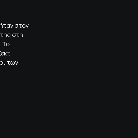
 ήταν στον
 της στη
. Το
ζεκτ
οι των