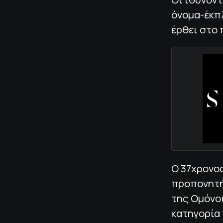
όνομα-έκπ
έρθει στο 
Ο 37χρονος
προπονητή 
της Ομόνοι
κατηγορία