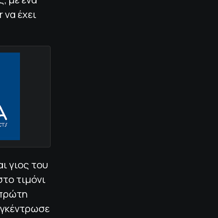
 να έχει
ι γιος του
στο τιμόνι
 πρώτη
υγκέντρωσε