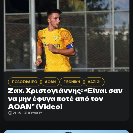
ΠΟΔΟΣΦΑΙΡΟ
ΑΟΑΝ
Γ ΕΘΝΙΚΗ
ΛΑΣΙΘΙ
Zαχ. Χριστογιάννης: “Eίναι σαν
να μην έφυγα ποτέ από τον
ΑΟΑΝ” (Video)
21:15 - 31 ΙΟΥΛΊΟΥ