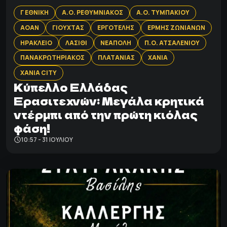
Γ ΕΘΝΙΚΗ
Α.Ο. ΡΕΘΥΜΝΙΑΚΟΣ
Α.Ο. ΤΥΜΠΑΚΙΟΥ
ΑΟΑΝ
ΓΙΟΥΧΤΑΣ
ΕΡΓΟΤΕΛΗΣ
ΕΡΜΗΣ ΖΩΝΙΑΝΩΝ
ΗΡΑΚΛΕΙΟ
ΛΑΣΙΘΙ
ΝΕΑΠΟΛΗ
Π.Ο. ΑΤΣΑΛΕΝΙΟΥ
ΠΑΝΑΚΡΩΤΗΡΙΑΚΟΣ
ΠΛΑΤΑΝΙΑΣ
ΧΑΝΙΑ
ΧΑΝΙΑ CITY
Κύπελλο Ελλάδας
Ερασιτεχνών: Μεγάλα κρητικά
ντέρμπι από την πρώτη κιόλας
φάση!
10:57 - 31 ΙΟΥΛΊΟΥ