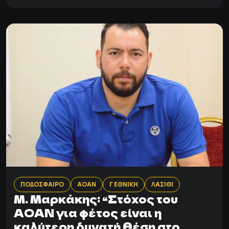
ΠΟΔΟΣΦΑΙΡΟ
ΑΟΑΝ
Γ ΕΘΝΙΚΗ
ΛΑΣΙΘΙ
M. Μαρκάκης: “Στόχος του
ΑΟΑΝ για φέτος είναι η
καλύτερη δυνατή θέση στο