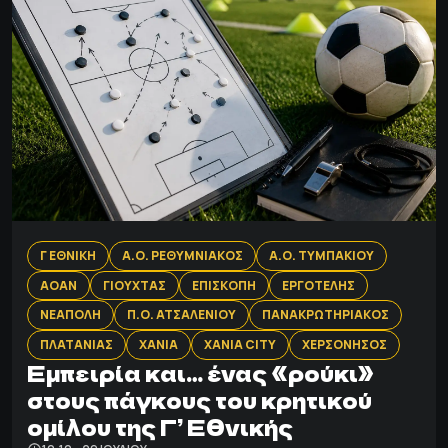
Γ ΕΘΝΙΚΗ
Α.Ο. ΡΕΘΥΜΝΙΑΚΟΣ
Α.Ο. ΤΥΜΠΑΚΙΟΥ
ΑΟΑΝ
ΓΙΟΥΧΤΑΣ
ΕΠΙΣΚΟΠΗ
ΕΡΓΟΤΕΛΗΣ
ΝΕΑΠΟΛΗ
Π.Ο. ΑΤΣΑΛΕΝΙΟΥ
ΠΑΝΑΚΡΩΤΗΡΙΑΚΟΣ
ΠΛΑΤΑΝΙΑΣ
ΧΑΝΙΑ
ΧΑΝΙΑ CITY
ΧΕΡΣΟΝΗΣΟΣ
Εμπειρία και… ένας «ρούκι»
στους πάγκους του κρητικού
ομίλου της Γ’ Εθνικής