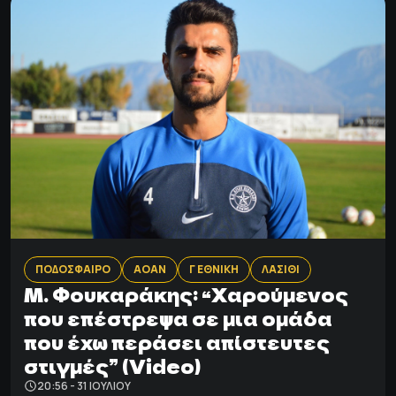
ΠΟΔΟΣΦΑΙΡΟ
ΑΟΑΝ
Γ ΕΘΝΙΚΗ
ΛΑΣΙΘΙ
M. Φουκαράκης: “Xαρούμενος
που επέστρεψα σε μια ομάδα
που έχω περάσει απίστευτες
στιγμές” (Video)
20:56 - 31 ΙΟΥΛΊΟΥ