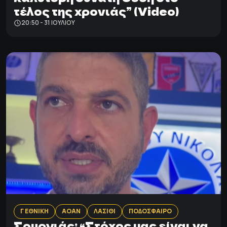
τέλος της χρονιάς” (Video)
20:50 - 31 ΙΟΥΛΊΟΥ
Γ ΕΘΝΙΚΗ
ΑΟΑΝ
ΛΑΣΙΘΙ
ΠΟΔΟΣΦΑΙΡΟ
Σουργιάς: “Στόχος μας είναι να