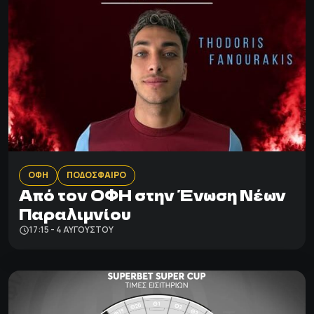
ΟΦΗ
ΠΟΔΟΣΦΑΙΡΟ
Από τον ΟΦΗ στην Ένωση Νέων
Παραλιμνίου
17:15 - 4 ΑΥΓΟΎΣΤΟΥ