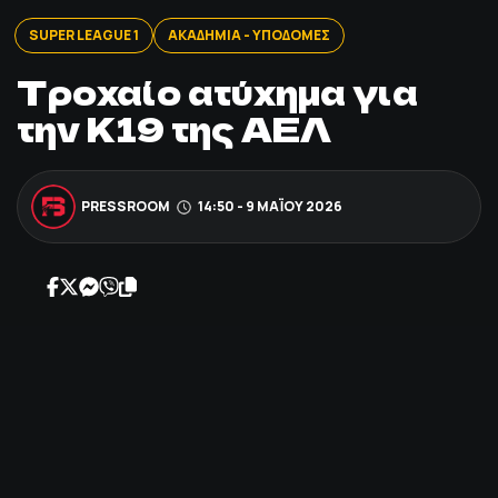
ΠΟΔΟΣΦΑΙΡΟ
SUPER LEAGUE 1
ΑΚΑΔΗΜΙΑ - ΥΠΟΔΟΜΕΣ
Τροχαίο ατύχημα για
ΑΛΛΑ ΣΠΟΡ
την Κ19 της ΑΕΛ
PRIME ZONE
PRESSROOM
14:50 - 9 ΜΑΪ́ΟΥ 2026
ΕΠΙΚΑΙΡΟΤΗΤΑ
ΠΡΟΓΡΑΜΜΑ
ΒΑΘΜΟΛΟΓΙΕΣ
FOLLOW US