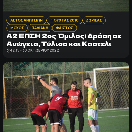
ΠΟΛΙΤΙΚΗ ΑΠΟΡΡΗΤΟΥ
ΑΕΤΟΣ ΑΝΩΓΕΙΩΝ
ΓΙΟΥΧΤΑΣ 2010
ΔΩΡΙΕΑΣ
© 2022-2025 PRIMESPORT.GR
ΜΟΧΟΣ
ΠΑΛΙΑΝΗ
ΦΑΙΣΤΟΣ
Α2 ΕΠΣΗ 2ος Όμιλος: Δράση σε
Ανώγεια, Τύλισο και Καστελι
12:15 - 30 ΟΚΤΩΒΡΊΟΥ 2022