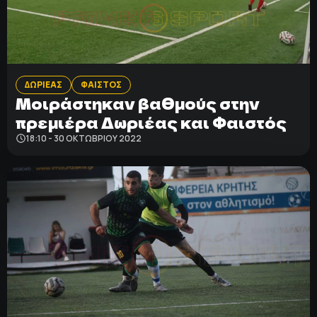
ΠΟΔΟΣΦΑΙΡΟ
ΑΛΛΑ ΣΠΟΡ
ΔΩΡΙΕΑΣ
ΦΑΙΣΤΟΣ
PRIME ZONE
Μοιράστηκαν βαθμούς στην
πρεμιέρα Δωριέας και Φαιστός
ΕΠΙΚΑΙΡΟΤΗΤΑ
18:10 - 30 ΟΚΤΩΒΡΊΟΥ 2022
ΠΡΟΓΡΑΜΜΑ
ΒΑΘΜΟΛΟΓΙΕΣ
FOLLOW US