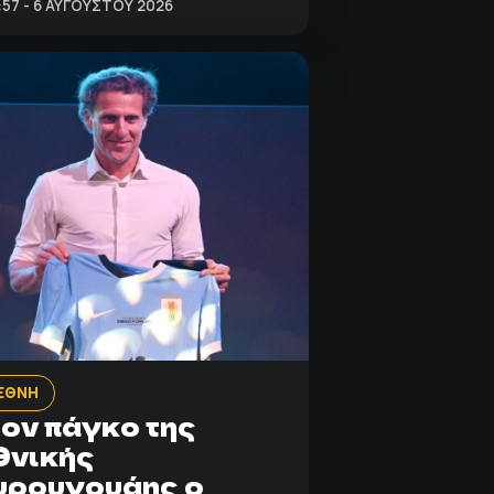
:57 - 6 ΑΥΓΟΎΣΤΟΥ 2026
ΕΘΝΗ
ον πάγκο της
θνικής
υρουγουάης ο