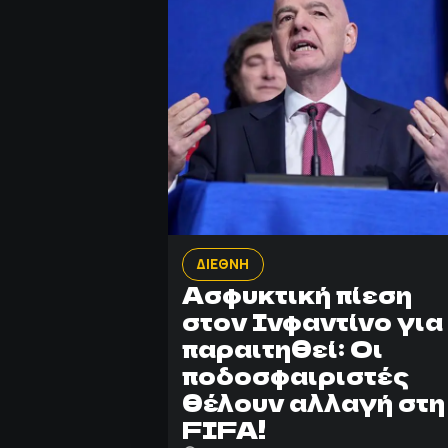
ΔΙΕΘΝΗ
Ασφυκτική πίεση
στον Ινφαντίνο για
παραιτηθεί: Οι
ποδοσφαιριστές
θέλουν αλλαγή στη
FIFA!