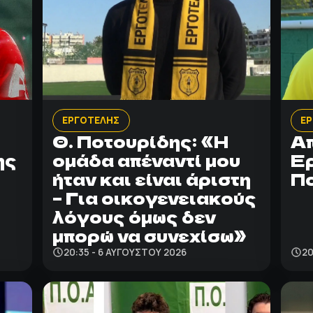
ΕΡΓΟΤΕΛΗΣ
Ε
Θ. Ποτουρίδης: «Η
Απ
ης
ομάδα απέναντί μου
Ερ
ήταν και είναι άριστη
Π
– Για οικογενειακούς
λόγους όμως δεν
μπορώ να συνεχίσω»
20:35 - 6 ΑΥΓΟΎΣΤΟΥ 2026
20