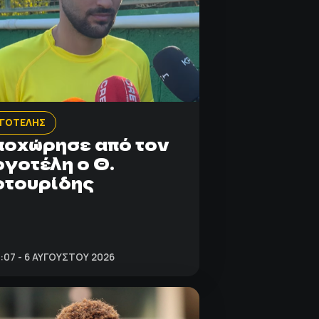
ΡΓΟΤΕΛΗΣ
οχώρησε από τον
γοτέλη ο Θ.
οτουρίδης
:07 - 6 ΑΥΓΟΎΣΤΟΥ 2026