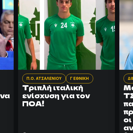
Π.Ο. ΑΤΣΑΛΕΝΙΟΥ
Γ ΕΘΝΙΚΗ
ΔΙ
Τριπλή ιταλική
Μα
 να
ενίσχυση για τον
Τ
ΠΟΑ!
πα
πρ
οι
αν