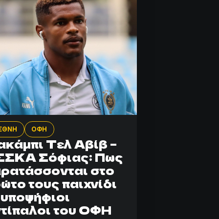
ΕΘΝΗ
ΟΦΗ
κάμπι Τελ Αβίβ –
ΣΣΚΑ Σόφιας: Πως
ρατάσσονται στο
ώτο τους παιχνίδι
 υποψήφιοι
τίπαλοι του ΟΦΗ