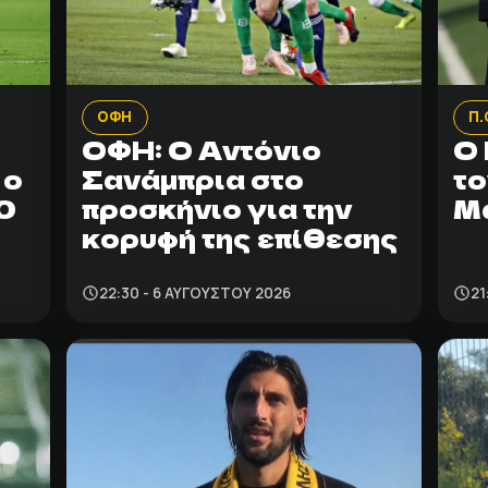
ΟΦΗ
Π.
ΟΦΗ: Ο Αντόνιο
Ο 
 ο
Σανάμπρια στο
το
0
προσκήνιο για την
Μ
κορυφή της επίθεσης
22:30 - 6 ΑΥΓΟΎΣΤΟΥ 2026
21