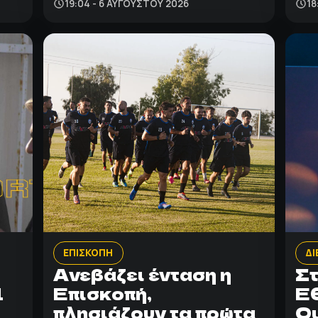
19:04 - 6 ΑΥΓΟΎΣΤΟΥ 2026
18
ΕΠΙΣΚΟΠΗ
ΔΙ
Ανεβάζει ένταση η
Στ
1
Επισκοπή,
Ε
πλησιάζουν τα πρώτα
Ο