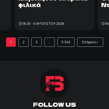
φιλικά
Ντ
18:25 - 6 ΑΥΓΟΎΣΤΟΥ 2026
18
1
2
3
…
5.345
Επόμενο »
FOLLOW US