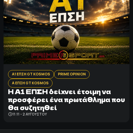
Α1 ΕΠΣΗ GT KOSMOS
PRIME OPINION
Α ΕΠΣΗ GT KOSMOS
Η Α1 ΕΠΣΗ δείχνει έτοιμη να
προσφέρει ένα πρωτάθλημα που
θα συζητηθεί
11:11 - 2 ΑΥΓΟΎΣΤΟΥ