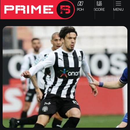
ΡΟΗ
SCORE
MENU
ΟΦΗ
Γ ΕΘΝΙΚΗ
Α1 ΕΠΣΗ
Α2 ΕΠΣΗ
Β1 ΕΠΣΗ
Β2 ΕΠΣΗ