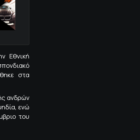
ν Εθνική
σπονδιακό
θηκε στα
κής ανδρών
υηδία, ενώ
μβριο του