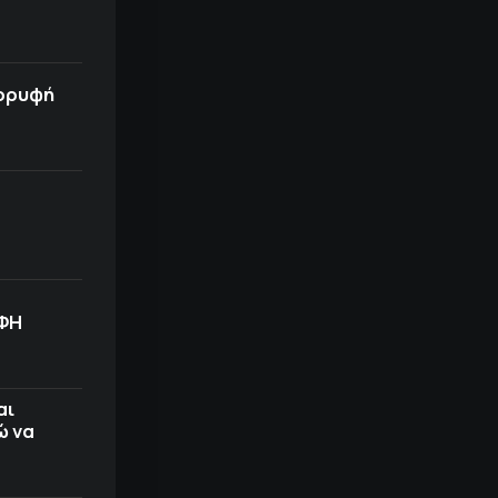
κορυφή
ΟΦΗ
αι
ώ να