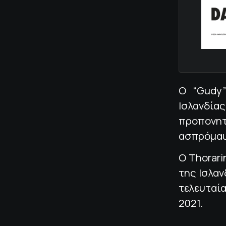
Ο “Gudy
Ισλανδία
προπονη
ασπρόμαυρ
Ο Thorari
της Ισλαν
τελευταί
2021.