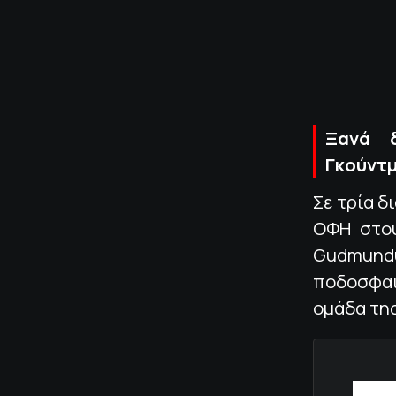
Ξανά δ
Γκούντμ
Σε τρία δ
ΟΦΗ στου
Gudmun
ποδοσφαι
ομάδα της